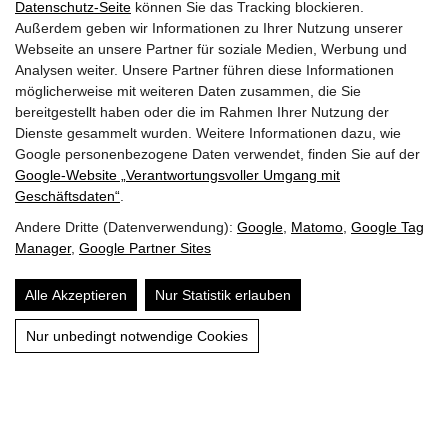
Datenschutz-Seite
können Sie das Tracking blockieren.
Außerdem geben wir Informationen zu Ihrer Nutzung unserer
Webseite an unsere Partner für soziale Medien, Werbung und
Analysen weiter. Unsere Partner führen diese Informationen
möglicherweise mit weiteren Daten zusammen, die Sie
bereitgestellt haben oder die im Rahmen Ihrer Nutzung der
Dienste gesammelt wurden. Weitere Informationen dazu, wie
Google personenbezogene Daten verwendet, finden Sie auf der
Google‑Website „Verantwortungsvoller Umgang mit
Geschäftsdaten“
.
Andere Dritte (Datenverwendung):
Google
,
Matomo
,
Google Tag
Manager
,
Google Partner Sites
Hol dir die Kraft der Berge
Alle Akzeptieren
Nur Statistik erlauben
Frühling, Sommer & Herbst
Nur unbedingt notwendige Cookies
Details