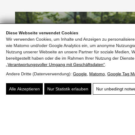
von München (135 km) über Inntalautobahn A12,
Diese Webseite verwendet Cookies
Anreise über Kufstein Süd, via Eiberg (173) und
Wir verwenden Cookies, um Inhalte und Anzeigen zu personalisieren
Bundesstraße 178; von Innsbruck (90 km) über
wie Matomo und/oder Google Analytics ein, um anonyme Nutzungs
Inntalautobahn A 12, Ausfahrt Wörgl Ost,
Auto
Nutzung unserer Webseite an unsere Partner für soziale Medien, W
Bundesstraße 178; von Salzburg (60 km) über A1
bereitgestellt haben oder die im Rahmen Ihrer Nutzung der Diens
„Verantwortungsvoller Umgang mit Geschäftsdaten“
.
oder A10 bis Ausfahrt Salzburg West oder
Ausfahrt Bad Reichenhall (A8), Bundesstraße 21
Andere Dritte (Datenverwendung):
Google
,
Matomo
,
Google Tag M
(D), via Lofer und Bundesstraße 178;
Alle Akzeptieren
Nur Statistik erlauben
Nur unbedingt notw
Während Ihres Aufenthalts in der Region St.
Johann in Tirol können Sie mit Ihrer gültigen