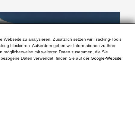
Ein Flug nach Innsbruck, Salzburg oder
e Webseite zu analysieren. Zusätzlich setzen wir Tracking-Tools
München sind einfach zu meistern – und auf
king blockieren. Außerdem geben wir Informationen zu Ihrer
Wunsch organisieren wir Ihnen einen Transfer
Flugzeug
en möglicherweise mit weiteren Daten zusammen, die Sie
vom Flughafen. Flughafen Innsbruck: 96 km |
nbezogene Daten verwendet, finden Sie auf der
Google‑Website
Flughafen Salzburg: 69 km | Flughafen
München: 159 km