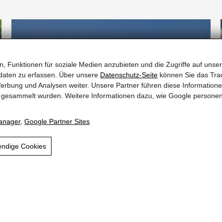
Regionalbahn nach Oberndorf (nur ca. 300m
, Funktionen für soziale Medien anzubieten und die Zugriffe auf unser
vom Hotel entfernt) | Schnellzugstation St.
daten zu erfassen. Über unsere
Datenschutz-Seite
können Sie das Trac
Johann / Tirol (4 km) | Schnellzugstation
Bahn
erbung und Analysen weiter. Unsere Partner führen diese Information
Kitzbühel (5 km) | Gerne holen wir Sie gratis vom
te gesammelt wurden. Weitere Informationen dazu, wie Google persone
Bahnhof ab – geben Sie uns einfach Bescheid,
wann Sie ankommen!
anager
,
Google Partner Sites
endige Cookies
Die Flughafen-Taxis bringen und holen Sie gerne
vom Flughafen ab und bringen Sie stressfrei