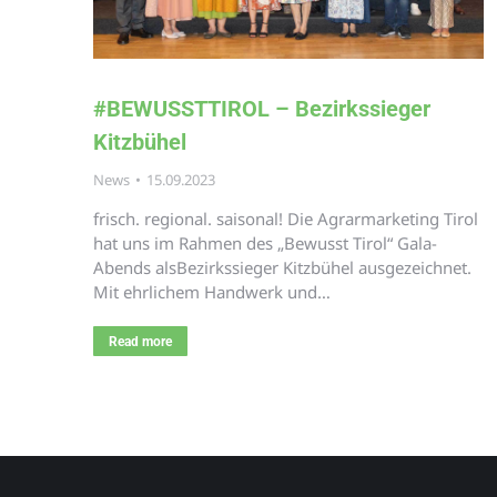
#BEWUSSTTIROL – Bezirkssieger
Kitzbühel
News
15.09.2023
frisch. regional. saisonal! Die Agrarmarketing Tirol
hat uns im Rahmen des „Bewusst Tirol“ Gala-
Abends alsBezirkssieger Kitzbühel ausgezeichnet.
Mit ehrlichem Handwerk und…
Read more