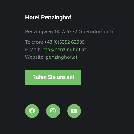
Hotel Penzinghof
Penzingweg 14, A-6372 Oberndorf in Tirol
Telefon:
+43 (0)5352 62905
Hotel
E-Mail:
info@penzinghof.at
an
Örtlerhof
Website:
penzinghof.at
ohnungen
Südtirol
Rufen Sie uns an!