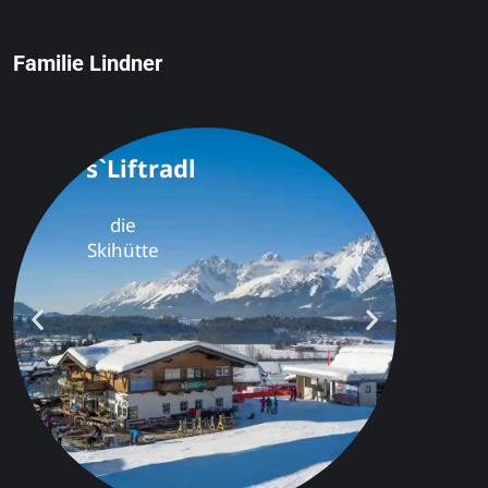
Familie Lindner
s`Liftradl
die
Skihütte