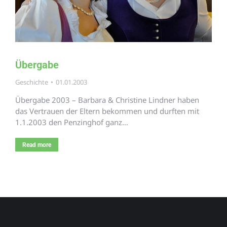
Übergabe
Geschichte
01.01.2003
Übergabe 2003 – Barbara & Christine Lindner haben
das Vertrauen der Eltern bekommen und durften mit
1.1.2003 den Penzinghof ganz…
Read more