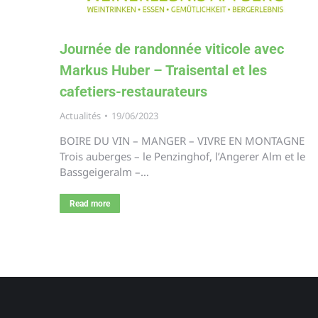
Journée de randonnée viticole avec
Markus Huber – Traisental et les
cafetiers-restaurateurs
Actualités
19/06/2023
BOIRE DU VIN – MANGER – VIVRE EN MONTAGNE
Trois auberges – le Penzinghof, l’Angerer Alm et le
Bassgeigeralm –…
Read more