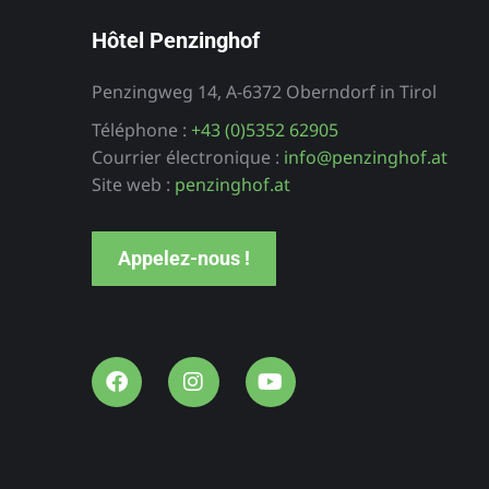
Hôtel Penzinghof
Penzingweg 14, A-6372 Oberndorf in Tirol
Téléphone :
+43 (0)5352 62905
Stefan
Hôtel
Courrier électronique :
info@penzinghof.at
Örtlerhof
Site web :
penzinghof.at
ements de
Tyrol du Sud
cances
Appelez-nous !