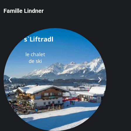
Famille Lindner
s`Liftradl
le chalet
de ski