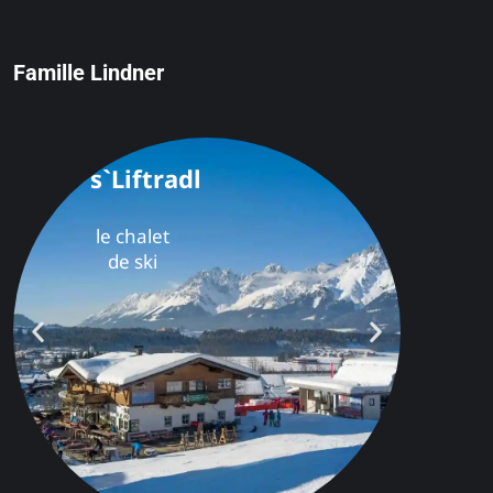
Famille Lindner
s`Liftradl
le chalet
de ski