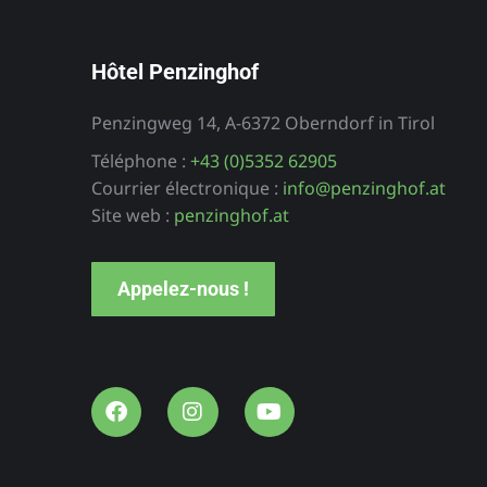
Hôtel Penzinghof
Penzingweg 14, A-6372 Oberndorf in Tirol
Téléphone :
+43 (0)5352 62905
Stefan
Hôtel
Courrier électronique :
info@penzinghof.at
Örtlerhof
Site web :
penzinghof.at
ements de
Tyrol du Sud
cances
Appelez-nous !