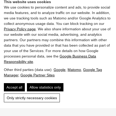
This website uses cookies
Condizioni di cancellazione
We use cookies to personalize content and ads, to provide social
media features, and to analyze traffic on our website. In addition,
Assicurazione di viaggio
we use tracking tools such as Matomo and/or Google Analytics to
collect anonymous usage data. You can block tracking on our
Privacy Policy page
. We also share information about your use of
our website with our social media, advertising, and analytics
PREZZI
partners. Our partners may combine this information with other
Prezzo per appartamento da 8 giorni -3%
data that you have provided or that has been collected as part of
your use of the Services. For more details on how Google
processes personal data, see the
Google Business Data
Termin
Responsibility site
.
Other third parties (data use):
Google
,
Matomo
,
Google Tag
Manager
,
Google Partner Sites
08/05-04/07/2026 - 165 €
Accept all
Allow statistics only
Only strictly necessary cookies
04/07-29/08/2026 - 192 €