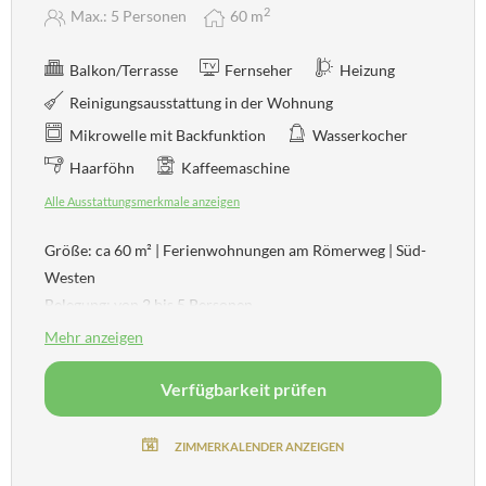
2
Max.: 5 Personen
60
m
Balkon/Terrasse
Fernseher
Heizung
Reinigungsausstattung in der Wohnung
Mikrowelle mit Backfunktion
Wasserkocher
Haarföhn
Kaffeemaschine
Alle Ausstattungsmerkmale anzeigen
Größe: ca 60 m² | Ferienwohnungen am Römerweg | Süd-
Westen
Belegung: von 2 bis 5 Personen
Schlafzimmer, Wohn-Küche, Tages-WC
Mehr anzeigen
Badewanne, Dusche, WC, Haarfön, Kosmetikspiegel
HD-TV, Radio, Safe
Verfügbarkeit prüfen
Kostenloses W-Lan Internet
Mit Balkon und Blick auf die Berge
ZIMMERKALENDER ANZEIGEN
Die Ferienwohnungen am Römerweg *** liegen nur 3