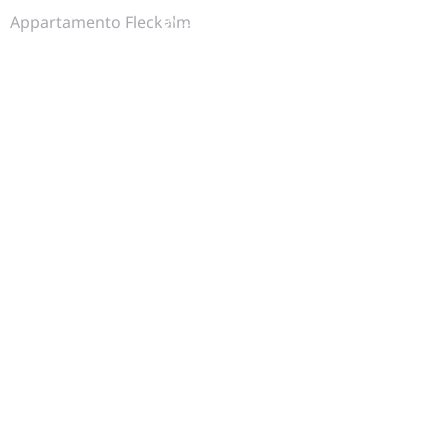
Appartamento Fleckalm
+43 (0)5352 62905