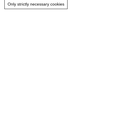
Only strictly necessary cookies
Esperienza in montagna
Primavera, estate e autunno
Details