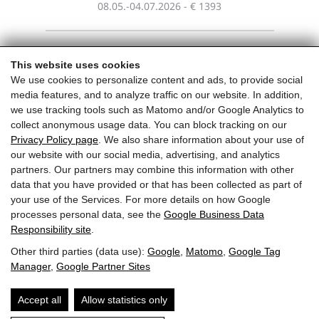
08.05.-04.07.2026 - € 1393
04.07.-29.08.2026 - € 1540
This website uses cookies
We use cookies to personalize content and ads, to provide social
media features, and to analyze traffic on our website. In addition,
29.08.-26.10.2026 - € 1463
we use tracking tools such as Matomo and/or Google Analytics to
collect anonymous usage data. You can block tracking on our
Privacy Policy page
. We also share information about your use of
our website with our social media, advertising, and analytics
partners. Our partners may combine this information with other
DZ = Doppelzimmer | DOL = Doppelzimmer Oberndorf de luxe | KG
data that you have provided or that has been collected as part of
= Kleine Galerie | SW = Studio Wilder Kaiser | STA = Studio Tiroler
your use of the Services. For more details on how Google
Adler | SK = Studio Kitzbühel | SH = Studio Hahnenkamm | SHO =
processes personal data, see the
Google Business Data
Studio Horn | GS = Garten Studio | PS = Panorama Studio | FS =
Responsibility site
.
Familien Studio
Other third parties (data use):
Google
,
Matomo
,
Google Tag
Manager
,
Google Partner Sites
Weitere Pauschalen ...​
Accept all
Allow statistics only