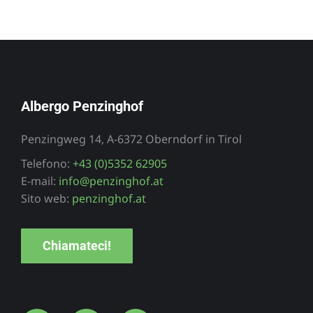
Albergo Penzinghof
Penzingweg 14, A-6372 Oberndorf in Tirol
Telefono:
+43 (0)5352 62905
E-mail:
info@penzinghof.at
Sito web:
penzinghof.at
Chiamateci!