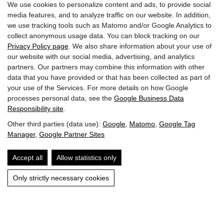
We use cookies to personalize content and ads, to provide social
media features, and to analyze traffic on our website. In addition,
we use tracking tools such as Matomo and/or Google Analytics to
collect anonymous usage data. You can block tracking on our
Privacy Policy page
. We also share information about your use of
our website with our social media, advertising, and analytics
partners. Our partners may combine this information with other
Iscriviti ora alla newsletter
data that you have provided or that has been collected as part of
your use of the Services. For more details on how Google
processes personal data, see the
Google Business Data
Responsibility site
.
Other third parties (data use):
Google
,
Matomo
,
Google Tag
Manager
,
Google Partner Sites
Accept all
Allow statistics only
© 2022 Hotel Penzinghof. Tutti i diritti riservati.
Only strictly necessary cookies
Impronta
Protezione dei dati
Lavoro e carriera
Stampa