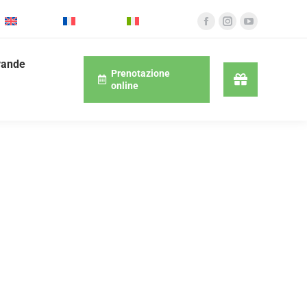
English
Français
Italiano
vande
Prenotazione
online