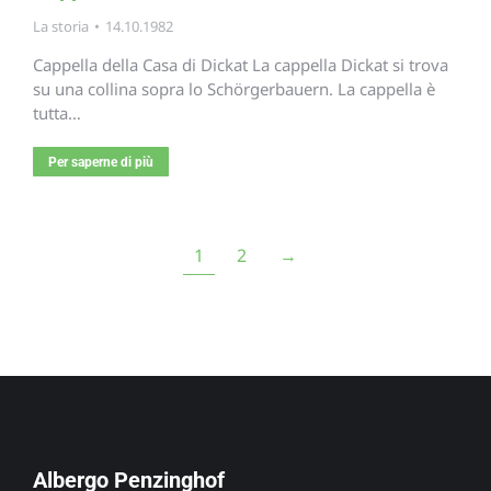
La storia
14.10.1982
Cappella della Casa di Dickat La cappella Dickat si trova
su una collina sopra lo Schörgerbauern. La cappella è
tutta…
Per saperne di più
1
2
→
Albergo Penzinghof