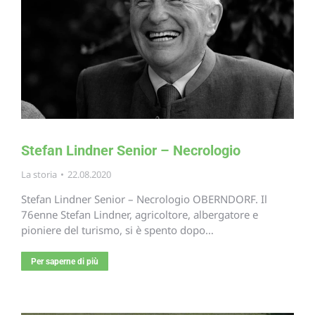
Stefan Lindner Senior – Necrologio
La storia
22.08.2020
Stefan Lindner Senior – Necrologio OBERNDORF. Il
76enne Stefan Lindner, agricoltore, albergatore e
pioniere del turismo, si è spento dopo…
Per saperne di più