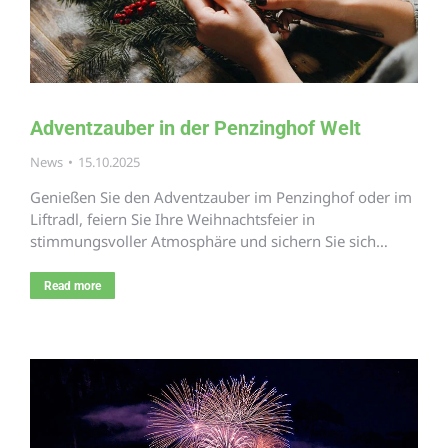
Adventzauber in der Penzinghof Welt
News
15.10.2025
Genießen Sie den Adventzauber im Penzinghof oder im
Liftradl, feiern Sie Ihre Weihnachtsfeier in
stimmungsvoller Atmosphäre und sichern Sie sich…
Read more