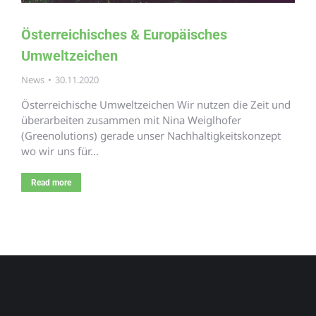
Österreichisches & Europäisches
Umweltzeichen
News
30.11.2020
Österreichische Umweltzeichen Wir nutzen die Zeit und
überarbeiten zusammen mit Nina Weiglhofer
(Greenolutions) gerade unser Nachhaltigkeitskonzept
wo wir uns für…
Read more