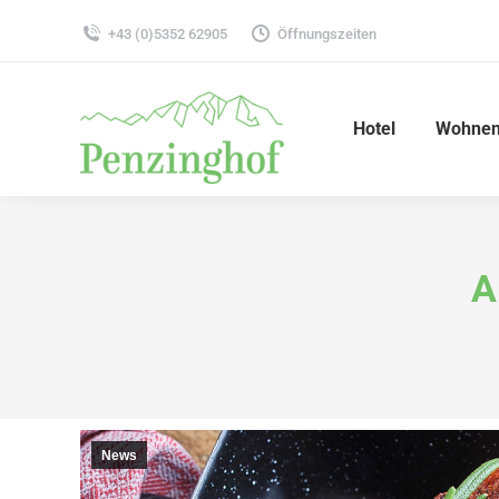
+43 (0)5352 62905
Öffnungszeiten
Hotel
Wohnen
A
News