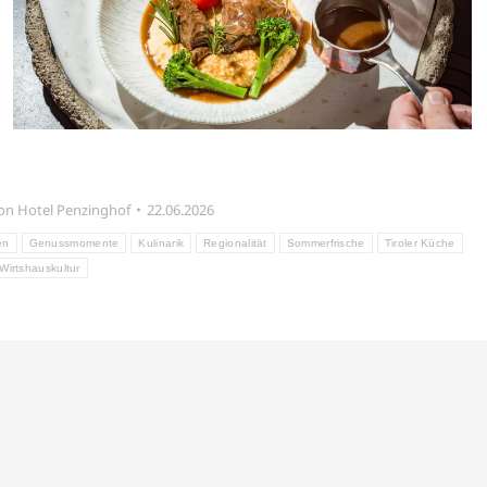
on
Hotel Penzinghof
22.06.2026
en
Genussmomente
Kulinarik
Regionalität
Sommerfrische
Tiroler Küche
Wirtshauskultur