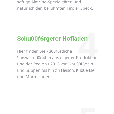
saftige Almrind-Spezialitäten und
natürlich den berühmten Tiroler Speck.
3
4
Schu00f6rgerer Hofladen
Hier finden Sie ku00f6stliche
Spezialitu00e4ten aus eigener Produktion
,
und der Region u2013 von Knu00f6deln
r
und Suppen bis hin zu Fleisch, Ku00e4se
und Marmeladen.