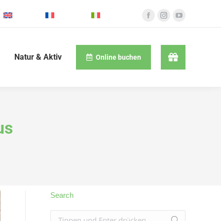
English
Français
Italiano
Natur & Aktiv
Online buchen
us
Search