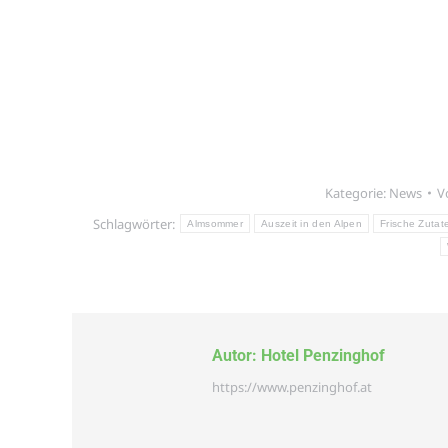
Kategorie:
News
V
Schlagwörter:
Almsommer
Auszeit in den Alpen
Frische Zutat
Autor:
Hotel Penzinghof
https://www.penzinghof.at