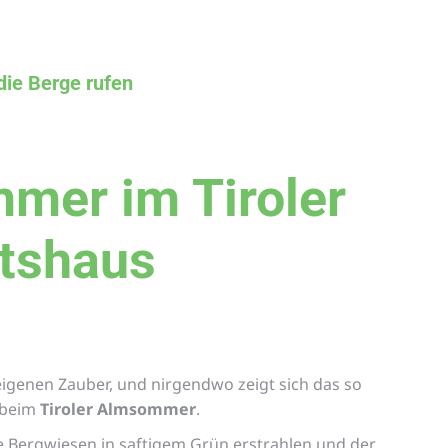
ie Berge rufen
mer im Tiroler
tshaus
eigenen Zauber, und nirgendwo zeigt sich das so
 beim
Tiroler Almsommer
.
e Bergwiesen in saftigem Grün erstrahlen und der