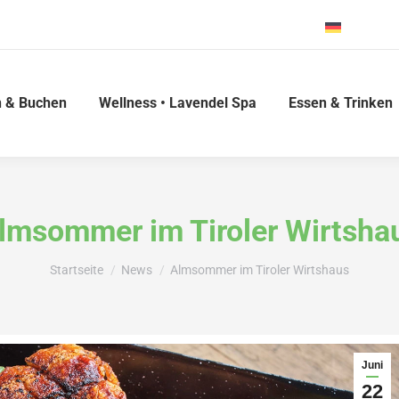
Deutsch
 & Buchen
Wellness • Lavendel Spa
Essen & Trinken
lmsommer im Tiroler Wirtsha
Du bist hier:
Startseite
News
Almsommer im Tiroler Wirtshaus
Juni
22