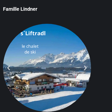
Famille Lindner
s`Liftradl
le chalet
de ski