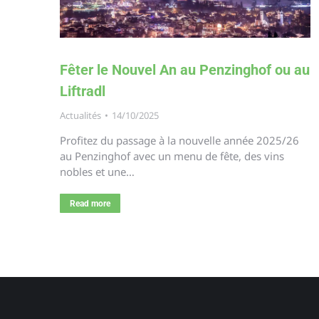
Fêter le Nouvel An au Penzinghof ou au
Liftradl
Actualités
14/10/2025
Profitez du passage à la nouvelle année 2025/26
au Penzinghof avec un menu de fête, des vins
nobles et une…
Read more