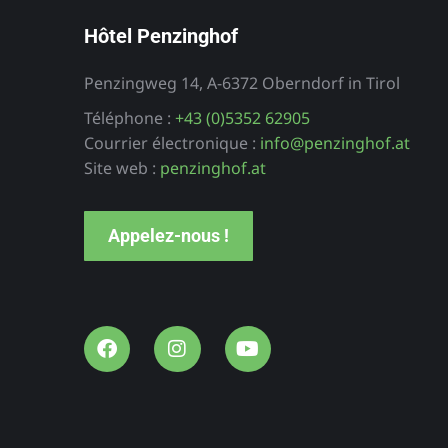
Hôtel Penzinghof
Penzingweg 14, A-6372 Oberndorf in Tirol
Téléphone :
+43 (0)5352 62905
Stefan
Hôtel
Courrier électronique :
info@penzinghof.at
Örtlerhof
Site web :
penzinghof.at
ements de
Tyrol du Sud
cances
Appelez-nous !