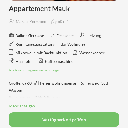
Appartement Mauk
2
Max.: 5 Personen
60
m
Balkon/Terrasse
Fernseher
Heizung
Reinigungsausstattung in der Wohnung
Mikrowelle mit Backfunktion
Wasserkocher
Haarföhn
Kaffeemaschine
Alle Ausstattungsmerkmale anzeigen
Größe: ca 60 m² | Ferienwohnungen am Römerweg | Süd-
Westen
Belegung: von 2 bis 5 Personen
Schlafzimmer, Wohn-Küche, Tages-WC
Mehr anzeigen
Badewanne, Dusche, WC, Haarfön, Kosmetikspiegel
HD-TV, Radio, Safe
Verfügbarkeit prüfen
Kostenloses W-Lan Internet