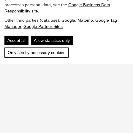
processes personal data, see the
Google Business Data
Prix
Responsibility site
.
Other third parties (data use):
Google
,
Matomo
,
Google Tag
Manager
,
Google Partner Sites
Conditions d'annulation
Accept all
Allow statistics only
Assurance voyage
Only strictly necessary cookies
TARIFS
Prix par appartement | à partir de 8 jours -3
Termin
08/05-04/07/2026 - 210 €