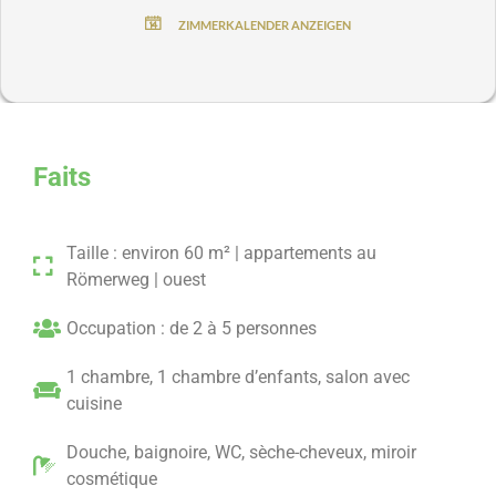
Mit Balkon und Blick auf die Berge
ZIMMERKALENDER ANZEIGEN
Die Ferienwohnungen am Römerweg *** liegen nur 3
Gehminuten vom Hotel Penzinghof entfernt.
Faits
Taille : environ 60 m² | appartements au
Römerweg | ouest
Occupation : de 2 à 5 personnes
1 chambre, 1 chambre d’enfants, salon avec
cuisine
Douche, baignoire, WC, sèche-cheveux, miroir
cosmétique