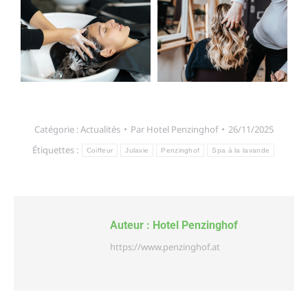
Catégorie :
Actualités
Par
Hotel Penzinghof
26/11/2025
Étiquettes :
Coiffeur
Julavie
Penzinghof
Spa à la lavande
Auteur :
Hotel Penzinghof
https://www.penzinghof.at