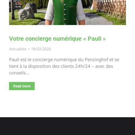
Votre concierge numérique « Pauli »
Actualités
18/02/2026
Pauli est le concierge numérique du Penzinghof et se
tient à la disposition des clients 24h/24 – avec des
conseils…
Read more