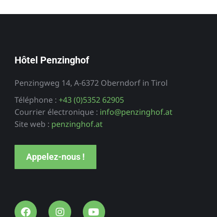
Hôtel Penzinghof
Penzingweg 14, A-6372 Oberndorf in Tirol
Téléphone :
+43 (0)5352 62905
Courrier électronique :
info@penzinghof.at
Site web :
penzinghof.at
Appelez-nous !