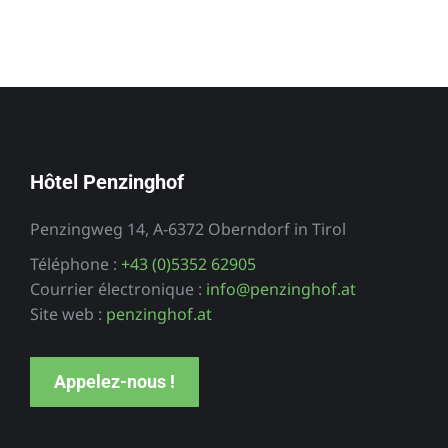
Hôtel Penzinghof
Penzingweg 14, A-6372 Oberndorf in Tirol
Téléphone :
+43 (0)5352 62905
Courrier électronique :
info@penzinghof.at
Site web :
penzinghof.at
Appelez-nous !