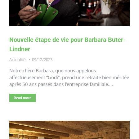
Nouvelle étape de vie pour Barbara Buter-
Lindner
Actualités
09/12/2023
Notre chère Barbara, que nous appelons
affectueusement “Godi”, prend une retraite bien méritée
après 50 ans passés dans l’entreprise familiale.…
Read more