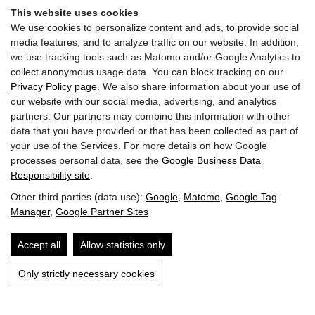
This website uses cookies
We use cookies to personalize content and ads, to provide social
media features, and to analyze traffic on our website. In addition,
we use tracking tools such as Matomo and/or Google Analytics to
collect anonymous usage data. You can block tracking on our
Privacy Policy page
. We also share information about your use of
our website with our social media, advertising, and analytics
partners. Our partners may combine this information with other
Inscrivez-vous maintenant à la newsletter
data that you have provided or that has been collected as part of
your use of the Services. For more details on how Google
processes personal data, see the
Google Business Data
Responsibility site
.
Other third parties (data use):
Google
,
Matomo
,
Google Tag
Manager
,
Google Partner Sites
Accept all
Allow statistics only
2022 Hôtel Penzinghof. Tous droits réservés.
Only strictly necessary cookies
Mentions légales
Protection des données