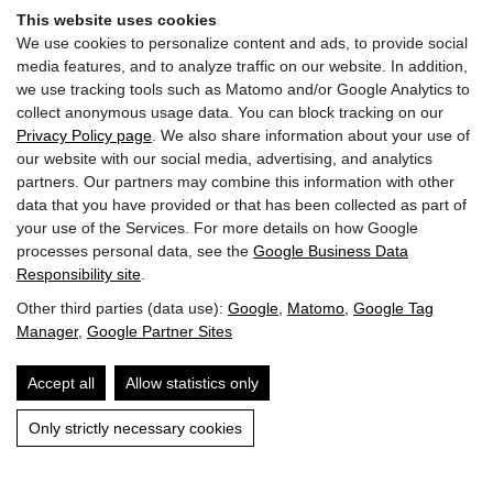
This website uses cookies
We use cookies to personalize content and ads, to provide social
media features, and to analyze traffic on our website. In addition,
we use tracking tools such as Matomo and/or Google Analytics to
collect anonymous usage data. You can block tracking on our
Privacy Policy page
. We also share information about your use of
our website with our social media, advertising, and analytics
partners. Our partners may combine this information with other
Inscrivez-vous maintenant à la newsletter
data that you have provided or that has been collected as part of
your use of the Services. For more details on how Google
processes personal data, see the
Google Business Data
Responsibility site
.
Other third parties (data use):
Google
,
Matomo
,
Google Tag
Manager
,
Google Partner Sites
Accept all
Allow statistics only
2022 Hôtel Penzinghof. Tous droits réservés.
Only strictly necessary cookies
Mentions légales
Protection des données