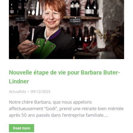
Nouvelle étape de vie pour Barbara Buter-
Lindner
Actualités
09/12/2023
Notre chère Barbara, que nous appelons
affectueusement “Godi”, prend une retraite bien méritée
après 50 ans passés dans l’entreprise familiale.…
Read more