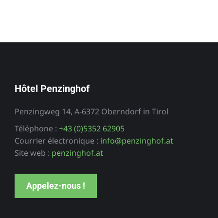
Hôtel Penzinghof
Penzingweg 14, A-6372 Oberndorf in Tirol
Téléphone :
+43 (0)5352 62905
Courrier électronique :
info@penzinghof.at
Site web :
penzinghof.at
Appelez-nous !