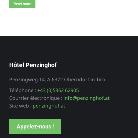
Read more
Hôtel Penzinghof
Penzingweg 14, A-6372 Oberndorf in Tirol
Téléphone :
+43 (0)5352 62905
Courrier électronique :
info@penzinghof.at
Site web :
penzinghof.at
Appelez-nous !