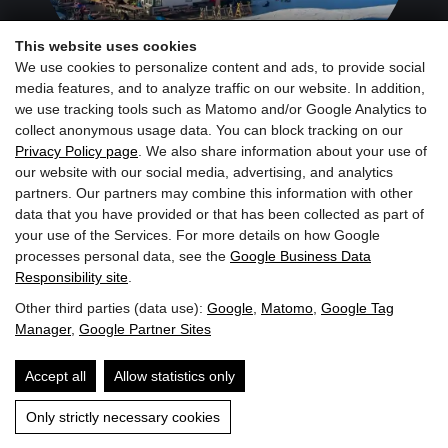
This website uses cookies
We use cookies to personalize content and ads, to provide social
media features, and to analyze traffic on our website. In addition,
we use tracking tools such as Matomo and/or Google Analytics to
collect anonymous usage data. You can block tracking on our
Privacy Policy page
. We also share information about your use of
our website with our social media, advertising, and analytics
partners. Our partners may combine this information with other
Inscrivez-vous maintenant à la newsletter
data that you have provided or that has been collected as part of
your use of the Services. For more details on how Google
processes personal data, see the
Google Business Data
Responsibility site
.
Other third parties (data use):
Google
,
Matomo
,
Google Tag
Manager
,
Google Partner Sites
Accept all
Allow statistics only
2022 Hôtel Penzinghof. Tous droits réservés.
Only strictly necessary cookies
Mentions légales
Protection des données