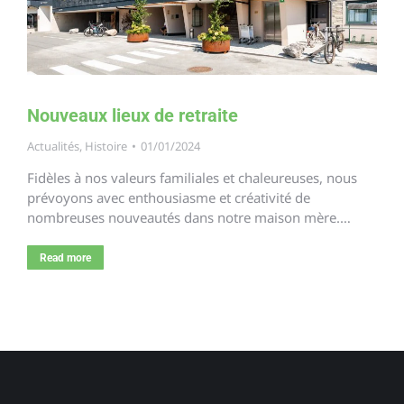
Nouveaux lieux de retraite
Actualités
,
Histoire
01/01/2024
Fidèles à nos valeurs familiales et chaleureuses, nous
prévoyons avec enthousiasme et créativité de
nombreuses nouveautés dans notre maison mère.…
Read more