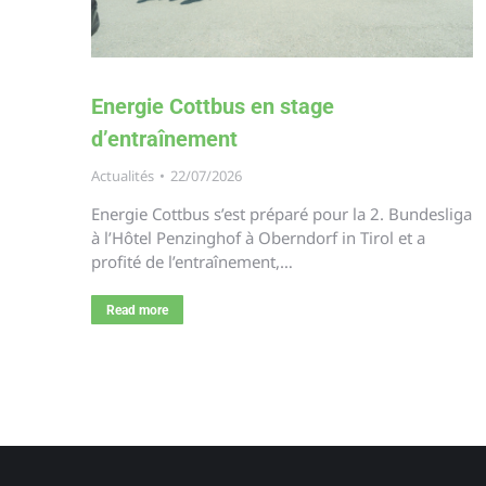
Energie Cottbus en stage
d’entraînement
Actualités
22/07/2026
Energie Cottbus s’est préparé pour la 2. Bundesliga
à l’Hôtel Penzinghof à Oberndorf in Tirol et a
profité de l’entraînement,…
Read more