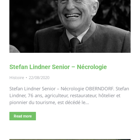
Stefan Lindner Senior – Nécrologie
Histoire
22/08/2020
Stefan Lindner Senior – Nécrologie OBERNDORF. Stefan
Lindner, 76 ans, agriculteur, restaurateur, hôtelier et
pionnier du tourisme, est décédé le…
Read more