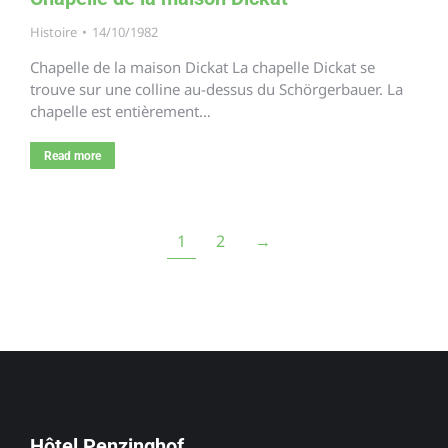
Histoire
14/10/1982
Chapelle de la maison Dickat La chapelle Dickat se
trouve sur une colline au-dessus du Schörgerbauer. La
chapelle est entièrement…
Read more
1
2
→
Hôtel Penzinghof