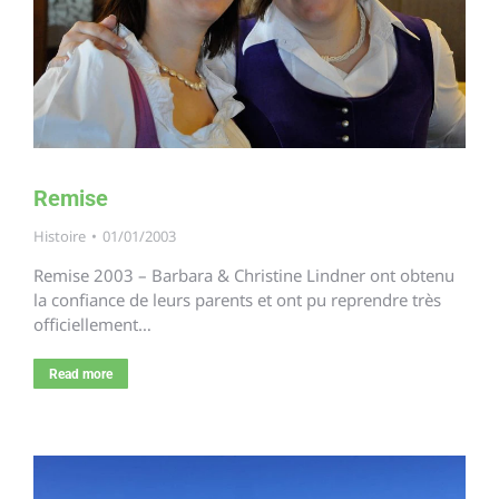
Remise
Histoire
01/01/2003
Remise 2003 – Barbara & Christine Lindner ont obtenu
la confiance de leurs parents et ont pu reprendre très
officiellement…
Read more