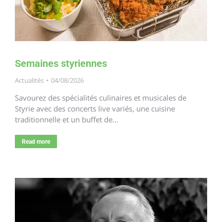
Semaines styriennes
Actualités
04/08/2026
Savourez des spécialités culinaires et musicales de
Styrie avec des concerts live variés, une cuisine
traditionnelle et un buffet de…
Read more