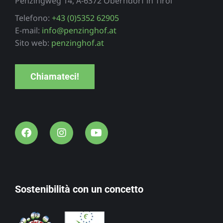
Penzingweg 14, A-6372 Oberndorf in Tirol
Telefono:
+43 (0)5352 62905
E-mail:
info@penzinghof.at
Sito web:
penzinghof.at
Chiamateci!
Sostenibilità con un concetto