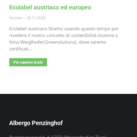
Ecolabel austriaco ed europeo
Notizie
30.11.2020
Ecolabel austriaco Stiamo usando questo tempo per
rivedere il nostro concetto di sostenibilità insieme a
Nina Weiglhofer(Greenolutions), dove saremo
certificati…
Per saperne di più
Albergo Penzinghof