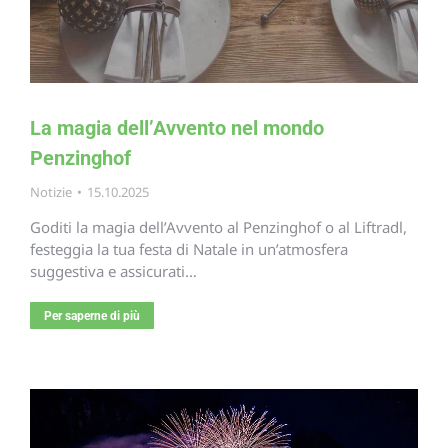
La magia dell’Avvento nel mondo
Penzinghof
Notizie
15.10.2025
Goditi la magia dell’Avvento al Penzinghof o al Liftradl,
festeggia la tua festa di Natale in un’atmosfera
suggestiva e assicurati…
Per saperne di più