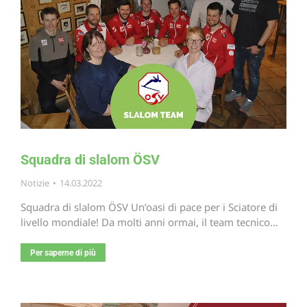
Squadra di slalom ÖSV
Notizie
14.03.2022
Squadra di slalom ÖSV Un’oasi di pace per i Sciatore di
livello mondiale! Da molti anni ormai, il team tecnico…
Per saperne di più