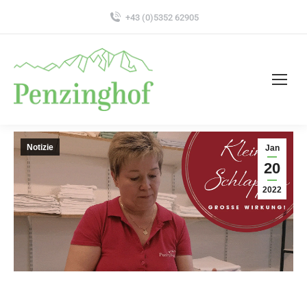
+43 (0)5352 62905
Notizie
Jan
20
2022