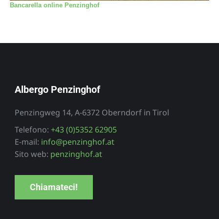
Bancarella online Penzinghof
Albergo Penzinghof
Penzingweg 14, A-6372 Oberndorf in Tirol
Telefono:
+43 (0)5352 62905
E-mail:
info@penzinghof.at
Sito web:
penzinghof.at
Chiamateci!