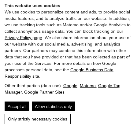
This website uses cookies
We use cookies to personalize content and ads, to provide social
media features, and to analyze traffic on our website. In addition,
we use tracking tools such as Matomo and/or Google Analytics to
collect anonymous usage data. You can block tracking on our
Privacy Policy page
. We also share information about your use of
our website with our social media, advertising, and analytics
partners. Our partners may combine this information with other
Iscriviti ora alla newsletter
data that you have provided or that has been collected as part of
your use of the Services. For more details on how Google
processes personal data, see the
Google Business Data
Responsibility site
.
Other third parties (data use):
Google
,
Matomo
,
Google Tag
Manager
,
Google Partner Sites
Accept all
Allow statistics only
© 2022 Hotel Penzinghof. Tutti i diritti riservati.
Only strictly necessary cookies
Impronta
Protezione dei dati
Lavoro e carriera