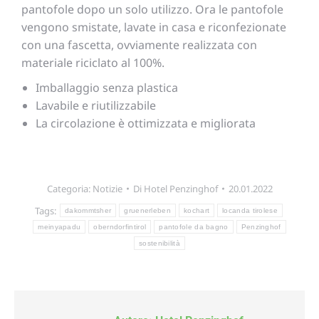
pantofole dopo un solo utilizzo. Ora le pantofole
vengono smistate, lavate in casa e riconfezionate
con una fascetta, ovviamente realizzata con
materiale riciclato al 100%.
Imballaggio senza plastica
Lavabile e riutilizzabile
La circolazione è ottimizzata e migliorata
Categoria:
Notizie
Di
Hotel Penzinghof
20.01.2022
Tags:
dakommtsher
gruenerleben
kochart
locanda tirolese
meinyapadu
oberndorfintirol
pantofole da bagno
Penzinghof
sostenibilità