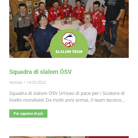
Squadra di slalom ÖSV
Notizie
14.03.2022
Squadra di slalom ÖSV Un’oasi di pace per i Sciatore di
livello mondiale! Da molti anni ormai, il team tecnico…
Per saperne di più