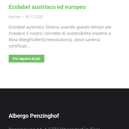
Ecolabel austriaco ed europeo
Notizie
30.11.2020
Ecolabel austriaco Stiamo usando questo tempo per
rivedere il nostro concetto di sostenibilità insieme a
Nina Weiglhofer(Greenolutions), dove saremo
certificati…
Per saperne di più
Albergo Penzinghof