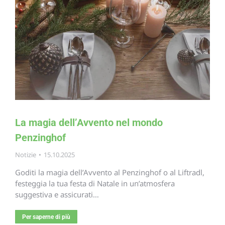
La magia dell’Avvento nel mondo
Penzinghof
Notizie
15.10.2025
Goditi la magia dell’Avvento al Penzinghof o al Liftradl,
festeggia la tua festa di Natale in un’atmosfera
suggestiva e assicurati…
Per saperne di più