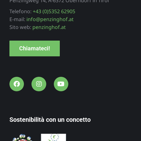
Penzingweg 14, A-6372 Oberndorf in Tirol
Telefono:
+43 (0)5352 62905
E-mail:
info@penzinghof.at
Sito web:
penzinghof.at
Chiamateci!
Sostenibilità con un concetto