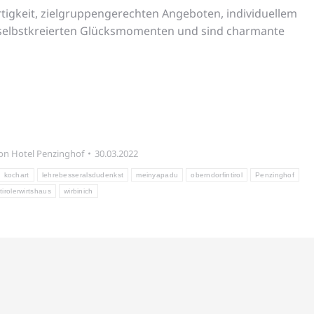
tigkeit, zielgruppengerechten Angeboten, individuellem
 selbstkreierten Glücksmomenten und sind charmante
on
Hotel Penzinghof
30.03.2022
kochart
lehrebesseralsdudenkst
meinyapadu
oberndorfintirol
Penzinghof
tirolerwirtshaus
wirbinich