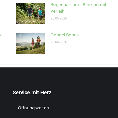
Bogenparcours Penzing mit
Verleih
26.06.2026
s
Gondel Bonus
26.04.2026
Service mit Herz
Öffnungszeiten