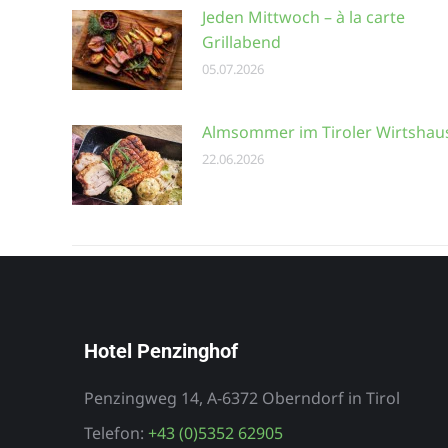
Jeden Mittwoch – à la carte
Grillabend
05.07.2026
Almsommer im Tiroler Wirtshau
22.06.2026
Hotel Penzinghof
Penzingweg 14, A-6372 Oberndorf in Tirol
Telefon:
+43 (0)5352 62905