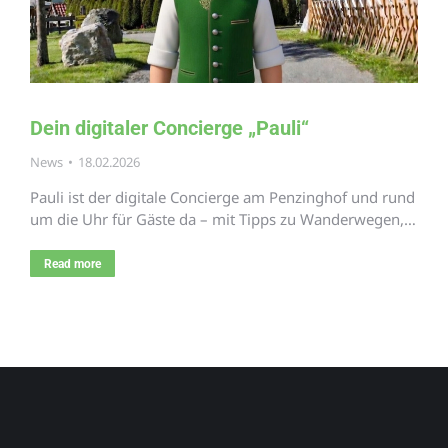
Dein digitaler Concierge „Pauli“
News
18.02.2026
Pauli ist der digitale Concierge am Penzinghof und rund
um die Uhr für Gäste da – mit Tipps zu Wanderwegen,…
Read more