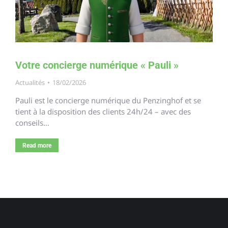
Votre concierge numérique « Pauli »
Actualités
18/02/2026
Pauli est le concierge numérique du Penzinghof et se
tient à la disposition des clients 24h/24 – avec des
conseils…
Read more